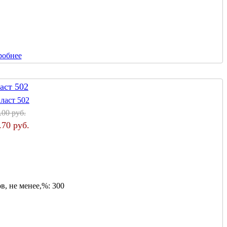
робнее
аст 502
.00 руб.
.70 руб.
в, не менее,%:
300