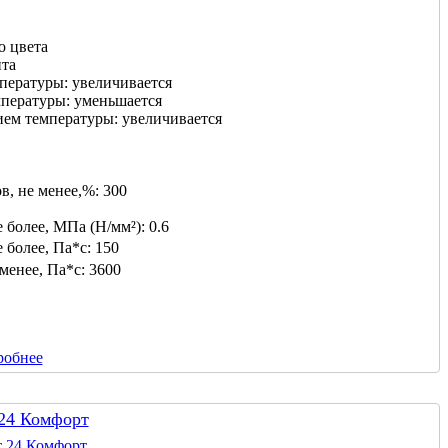
о цвета
нта
мпературы:
увеличивается
мпературы:
уменьшается
ием температуры:
увеличивается
в, не менее,%:
300
 более, МПа (Н/мм²):
0.6
 более, Па*с:
150
 менее, Па*с:
3600
робнее
 24 Комфорт