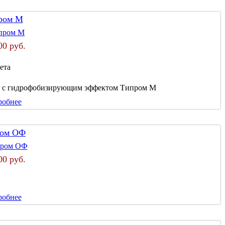
ром М
00 руб.
ета
а с гидрофобизирующим эффектом Типром М
робнее
ом ОФ
00 руб.
робнее