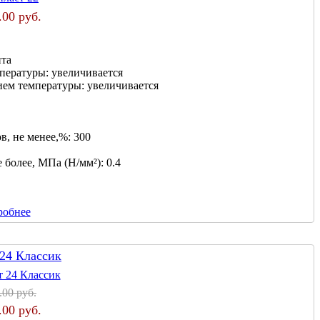
.00 руб.
нта
мпературы:
увеличивается
ием температуры:
увеличивается
в, не менее,%:
300
 более, МПа (Н/мм²):
0.4
робнее
 24 Классик
.00 руб.
.00 руб.