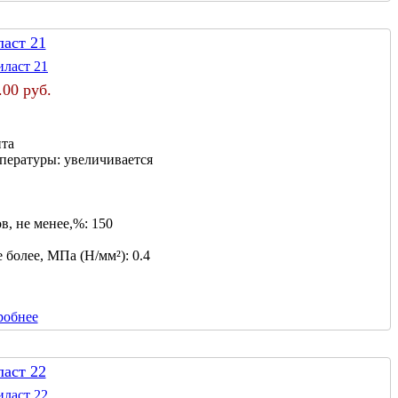
ласт 21
.00 руб.
нта
мпературы:
увеличивается
в, не менее,%:
150
 более, МПа (Н/мм²):
0.4
робнее
ласт 22