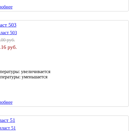
робнее
аст 503
.00 руб.
.16 руб.
мпературы:
увеличивается
мпературы:
уменьшается
робнее
ласт 51