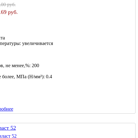
.00 руб.
.69 руб.
нта
мпературы:
увеличивается
в, не менее,%:
200
 более, МПа (Н/мм²):
0.4
робнее
ласт 52