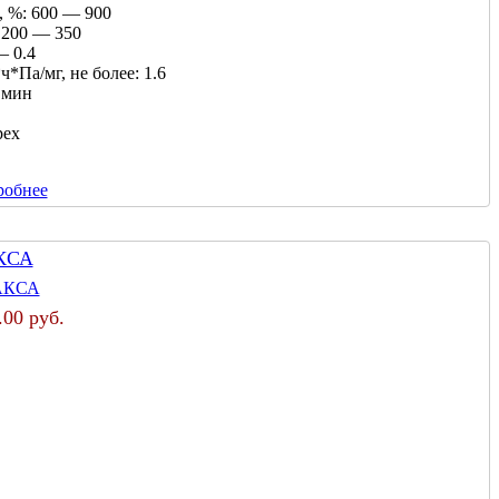
, %:
600 — 900
200 — 350
— 0.4
*Па/мг, не более:
1.6
 мин
рех
робнее
КСА
.00 руб.