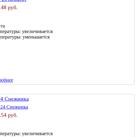
.48 руб.
нта
мпературы:
увеличивается
мпературы:
уменьшается
робнее
24 Снежинка
.54 руб.
мпературы:
увеличивается