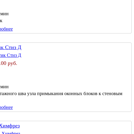
 мин
к
робнее
ик Стиз Д
.00 руб.
 мин
онтажного шва узла примыкания оконных блоков к стеновым
робнее
 Химфрез