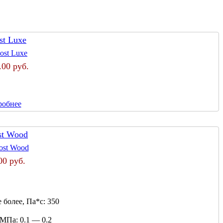
st Luxe
.00 руб.
робнее
st Wood
00 руб.
 более, Па*с:
350
 МПа:
0.1 — 0.2