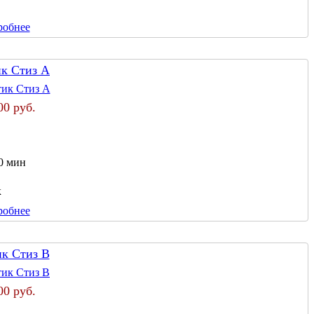
робнее
ик Стиз А
00 руб.
0 мин
к
робнее
ик Стиз В
00 руб.