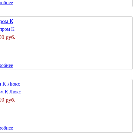
робнее
ром К
00 руб.
робнее
м К Люкс
00 руб.
робнее