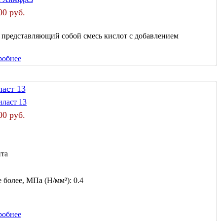
00 руб.
 представляющий собой смесь кислот с добавлением
робнее
ласт 13
00 руб.
нта
 более, МПа (Н/мм²):
0.4
робнее