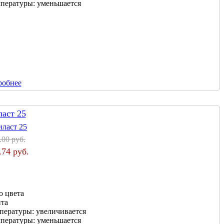
мпературы:
уменьшается
робнее
ласт 25
.00 руб.
.74 руб.
о цвета
нта
мпературы:
увеличивается
мпературы:
уменьшается