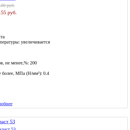
.00 руб.
.55 руб.
нта
мпературы:
увеличивается
в, не менее,%:
200
 более, МПа (Н/мм²):
0.4
робнее
ласт 53