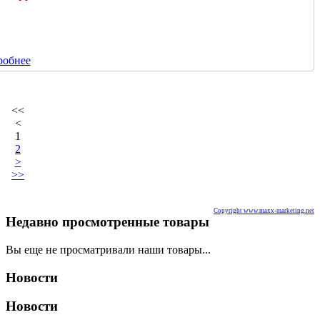
робнее
<<
<
1
2
>
>>
Copyright www.maxx-marketing.net
Недавно просмотренные товары
Вы еще не просматривали наши товары...
Новости
Новости