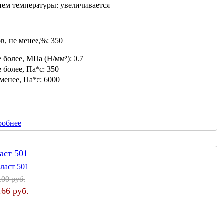
ием температуры:
увеличивается
в, не менее,%:
350
 более, МПа (Н/мм²):
0.7
 более, Па*с:
350
 менее, Па*с:
6000
робнее
аст 501
.00 руб.
.66 руб.