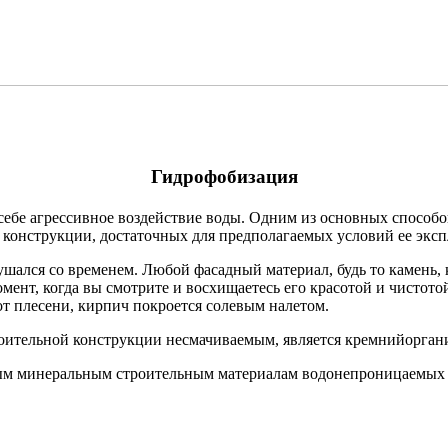
Гидрофобизация
себе агрессивное воздействие воды. Одним из основных способо
ь конструкции, достаточных для предполагаемых условий ее эксп
ушался со временем. Любой фасадный материал, будь то камень,
мент, когда вы смотрите и восхищаетесь его красотой и чистотой,
от плесени, кирпич покроется солевым налетом.
оительной конструкции несмачиваемым, является кремнийорган
ым минеральным строительным материалам водонепроницаемых 